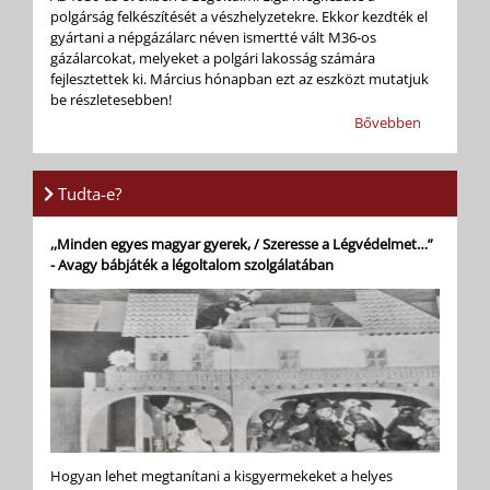
polgárság felkészítését a vészhelyzetekre. Ekkor kezdték el
gyártani a népgázálarc néven ismertté vált M36-os
gázálarcokat, melyeket a polgári lakosság számára
fejlesztettek ki. Március hónapban ezt az eszközt mutatjuk
be részletesebben!
Bővebben
Tudta-e?
,,Minden egyes magyar gyerek, / Szeresse a Légvédelmet…”
- Avagy bábjáték a légoltalom szolgálatában
Hogyan lehet megtanítani a kisgyermekeket a helyes