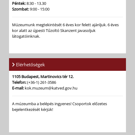
Péntek:
8:30 - 13.30
Szombat:
9:00 - 15:00
Múzeumunk megtekintését 6 éves kor felett ajánljuk. 6 éves
kor alatt az újpesti Tűzoltó Skanzent javasoljuk
látogatóinknak.
Elérhetőségek
1105 Budapest, Martinovics tér 12.
Telefon:
(+36-1) 261-3586
E-mail:
kok.muzeum@katved.gov.hu
A múzeumba a belépés ingyenes! Csoportok előzetes
bejelentkezését kérjük!