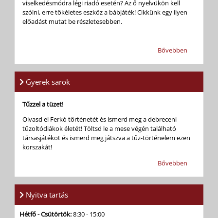
viselkedésmódra légi riadó esetén? Az ő nyelvükön kell
szólni, erre tökéletes eszköz a bábjáték! Cikkünk egy ilyen
előadást mutat be részletesebben.
Bővebben
Gyerek sarok
Tűzzel a tüzet!
Olvasd el Ferkó történetét és ismerd meg a debreceni
tűzoltódiákok életét! Töltsd le a mese végén található
társasjátékot és ismerd meg játszva a tűz-történelem ezen
korszakát!
Bővebben
Nyitva tartás
Hétfő - Csütörtök:
8:30 - 15:00