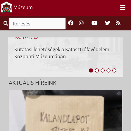
Múzeum
ÁLLANDÓ KI
ÁS
Ismerje meg áll
i lehetőségek a Katasztrófavédelem
ti Múzeumában.
AKTUÁLIS HÍREINK