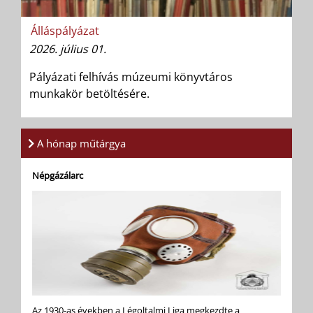
Álláspályázat
2026. július 01.
Pályázati felhívás múzeumi könyvtáros
munkakör betöltésére.
A hónap műtárgya
Népgázálarc
Az 1930-as években a Légoltalmi Liga megkezdte a