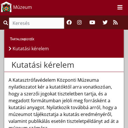
Múzeum
Kutatás
>
Kutatási kérelem
Tartalomjegyzék
Kutatási kérelem
Kutatási kérelem
A Katasztrófavédelem Központi Múzeuma
nyilatkozatot kér a kutatóktól arra vonatkozóan,
hogy a szerzői jogokat tiszteletben tartja, és a
megadott formátumban jelöli meg forrásként a
kutatási anyagot. Nyilatkozik továbbá arról, hogy a
múzeumot tájékoztatja a kutatás eredményéről,
valamint publikálás esetén tiszteletpéldányt ad át a