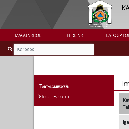
K
MAGUNKRÓL
HÍREINK
LÁTOGATÓ
I
Tartalomjegyzék
Impresszum
Ka
Te
Ig