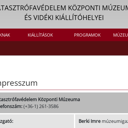
ATASZTRÓFAVÉDELEM KÖZPONTI MÚZEU
ÉS VIDÉKI KIÁLLÍTÓHELYEI
KNAK
KIÁLLÍTÁSOK
PROGRAMOK
MÚZEU
mpresszum
tasztrófavédelem Központi Múzeuma
lefonszám:
(+36-1) 261-3586
azgató:
Berki Imre
múzeumigaz