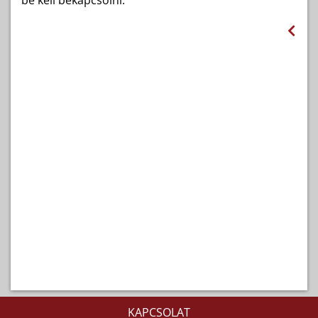
be kell bekapcsolni.
KAPCSOLAT