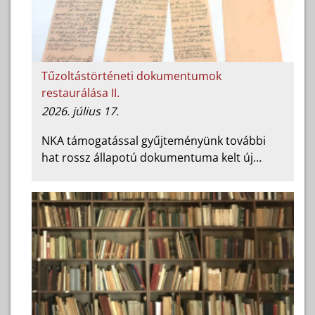
Tűzoltástörténeti dokumentumok
restaurálása II.
2026. július 17.
NKA támogatással gyűjteményünk további
hat rossz állapotú dokumentuma kelt új…