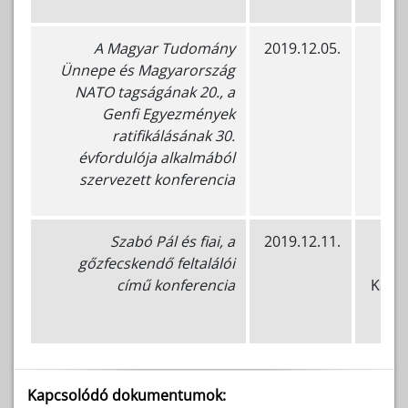
A Magyar Tudomány
2019.12.05.
Bud
Ünnepe és Magyarország
P
NATO tagságának 20., a
Genfi Egyezmények
ratifikálásának 30.
évfordulója alkalmából
szervezett konferencia
Szabó Pál és fiai, a
2019.12.11.
gőzfecskendő feltalálói
című konferencia
Katas
Kapcsolódó dokumentumok: