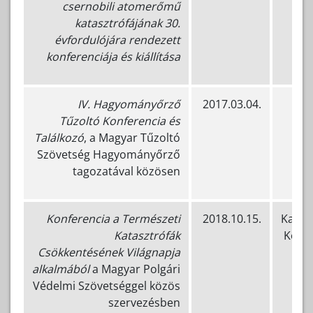
csernobili atomerőmű
katasztrófájának 30.
évfordulójára rendezett
konferenciája és kiállítása
IV. Hagyományőrző
2017.03.04.
Tűzoltó Konferencia és
Találkozó
, a Magyar Tűzoltó
Szövetség Hagyományőrző
tagozatával közösen
Konferencia a Természeti
2018.10.15.
Katas
Katasztrófák
Közp
Csökkentésének Világnapja
alkalmából
a Magyar Polgári
Védelmi Szövetséggel közös
szervezésben