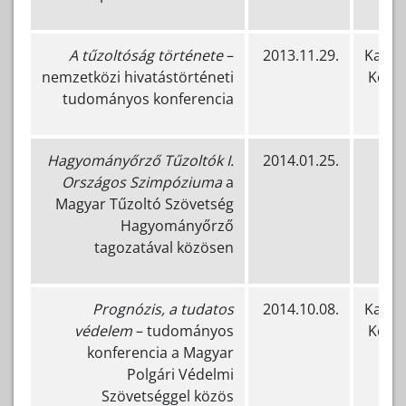
A tűzoltóság története
–
2013.11.29.
Katas
nemzetközi hivatástörténeti
Közp
tudományos konferencia
Hagyományőrző Tűzoltók I.
2014.01.25.
H
Országos Szimpóziuma
a
Magyar Tűzoltó Szövetség
Hagyományőrző
tagozatával közösen
Prognózis, a tudatos
2014.10.08.
Katas
védelem
– tudományos
Közp
konferencia a Magyar
Polgári Védelmi
Szövetséggel közös