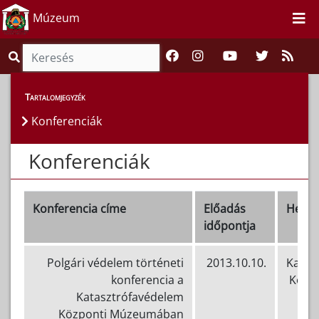
Múzeum
Programok
>
Konferenciák
Tartalomjegyzék
Konferenciák
Konferenciák
Konferencia címe
Előadás
Helys
időpontja
Polgári védelem történeti
2013.10.10.
Katas
konferencia a
Közp
Katasztrófavédelem
Központi Múzeumában