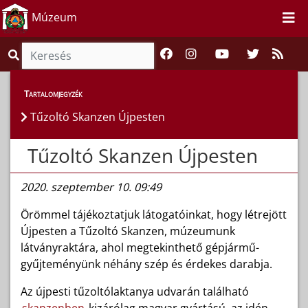
Múzeum
Híreink
>
Hírek
Tartalomjegyzék
Tűzoltó Skanzen Újpesten
Tűzoltó Skanzen Újpesten
2020. szeptember 10. 09:49
Örömmel tájékoztatjuk látogatóinkat, hogy létrejött
Újpesten a Tűzoltó Skanzen, múzeumunk
látványraktára, ahol megtekinthető gépjármű-
gyűjteményünk néhány szép és érdekes darabja.
Az újpesti tűzoltólaktanya udvarán található