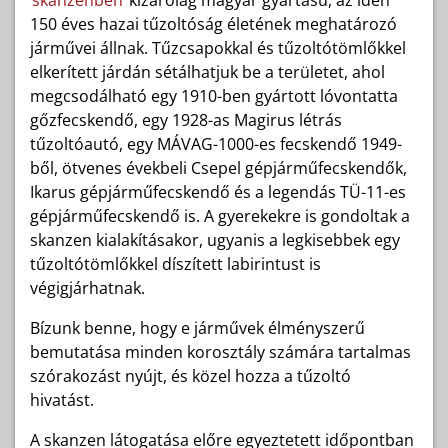
skanzenben
kizárólag magyar gyártású, az idén
150 éves hazai tűzoltóság életének meghatározó
járművei állnak. Tűzcsapokkal és tűzoltótömlőkkel
elkerített járdán sétálhatjuk be a területet, ahol
megcsodálható egy 1910-ben gyártott lóvontatta
gőzfecskendő, egy 1928-as Magirus létrás
tűzoltóautó, egy MÁVAG-1000-es fecskendő 1949-
ből, ötvenes évekbeli Csepel gépjárműfecskendők,
Ikarus gépjárműfecskendő és a legendás TÜ-11-es
gépjárműfecskendő is. A gyerekekre is gondoltak a
skanzen kialakításakor, ugyanis a legkisebbek egy
tűzoltótömlőkkel díszített labirintust is
végigjárhatnak.
Bízunk benne, hogy e járművek élményszerű
bemutatása minden korosztály számára tartalmas
szórakozást nyújt, és közel hozza a tűzoltó
hivatást.
A skanzen látogatása előre egyeztetett időpontban