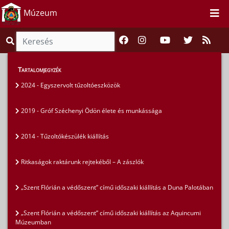
Múzeum
Kiállítások
>
Időszaki kiállítások
>
Tartalomjegyzék
„Szent Flórián a védőszent” című időszaki kiállítás
2024 - Egyszervolt tűzoltóeszközök
az Aquincumi Múzeumban
2019 - Gróf Széchenyi Ödön élete és munkássága
2014 - Tűzoltókészülék kiállítás
Ritkaságok raktárunk rejtekéből – A zászlók
„Szent Flórián a védőszent” című időszaki kiállítás a Duna Palotában
„Szent Flórián a védőszent” című időszaki kiállítás az Aquincumi
Múzeumban