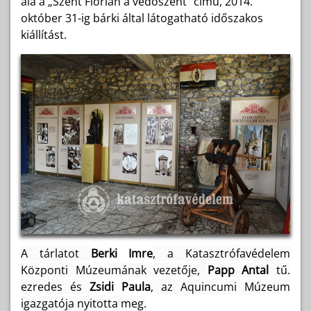
alá a „Szent Flórián a védőszent” című, 2014.
október 31-ig bárki által látogatható időszakos
kiállítást.
A tárlatot
Berki Imre
, a Katasztrófavédelem
Központi Múzeumának vezetője,
Papp Antal
tű.
ezredes és
Zsidi Paula
, az Aquincumi Múzeum
igazgatója nyitotta meg.