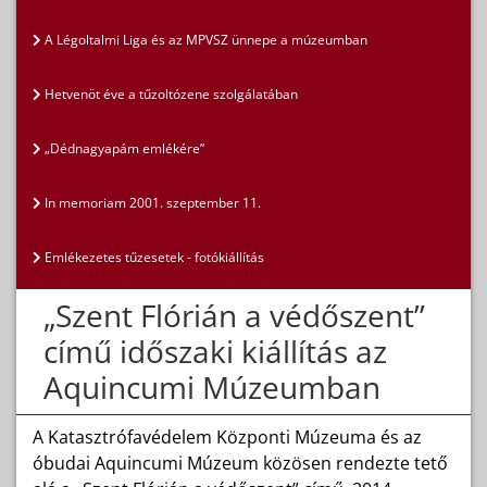
A Légoltalmi Liga és az MPVSZ ünnepe a múzeumban
Hetvenöt éve a tűzoltózene szolgálatában
„Dédnagyapám emlékére”
In memoriam 2001. szeptember 11.
Emlékezetes tűzesetek - fotókiállítás
„Szent Flórián a védőszent”
című időszaki kiállítás az
Aquincumi Múzeumban
A Katasztrófavédelem Központi Múzeuma és az
óbudai Aquincumi Múzeum közösen rendezte tető