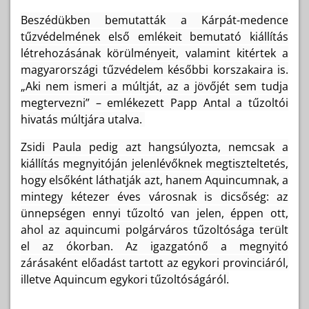
Beszédükben bemutatták a Kárpát-medence
tűzvédelmének első emlékeit bemutató kiállítás
létrehozásának körülményeit, valamint kitértek a
magyarországi tűzvédelem későbbi korszakaira is.
„Aki nem ismeri a múltját, az a jövőjét sem tudja
megtervezni” – emlékezett Papp Antal a tűzoltói
hivatás múltjára utalva.
Zsidi Paula pedig azt hangsúlyozta, nemcsak a
kiállítás megnyitóján jelenlévőknek megtiszteltetés,
hogy elsőként láthatják azt, hanem Aquincumnak, a
mintegy kétezer éves városnak is dicsőség: az
ünnepségen ennyi tűzoltó van jelen, éppen ott,
ahol az aquincumi polgárváros tűzoltósága terült
el az ókorban. Az igazgatónő a megnyitó
zárásaként előadást tartott az egykori provinciáról,
illetve Aquincum egykori tűzoltóságáról.