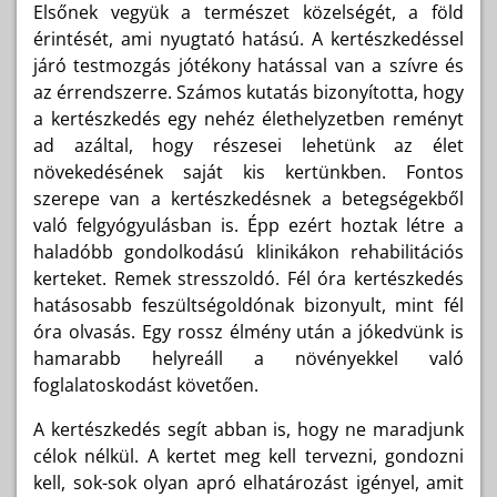
Elsőnek vegyük a természet közelségét, a föld
érintését, ami nyugtató hatású. A kertészkedéssel
járó testmozgás jótékony hatással van a szívre és
az érrendszerre. Számos kutatás bizonyította, hogy
a kertészkedés egy nehéz élethelyzetben reményt
ad azáltal, hogy részesei lehetünk az élet
növekedésének saját kis kertünkben. Fontos
szerepe van a kertészkedésnek a betegségekből
való felgyógyulásban is. Épp ezért hoztak létre a
haladóbb gondolkodású klinikákon rehabilitációs
kerteket. Remek stresszoldó. Fél óra kertészkedés
hatásosabb feszültségoldónak bizonyult, mint fél
óra olvasás. Egy rossz élmény után a jókedvünk is
hamarabb helyreáll a növényekkel való
foglalatoskodást követően.
A kertészkedés segít abban is, hogy ne maradjunk
célok nélkül. A kertet meg kell tervezni, gondozni
kell, sok-sok olyan apró elhatározást igényel, amit