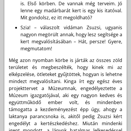
is. Első körben. De vannak még terveim. Jó
lenne egy madárbarát kert is egy kis itatóval.
Mit gondolsz, ez itt megoldható?
Szia! – válaszolt vidáman Zsuzsi, ugyanis
nagyon megörült annak, hogy lesz segítsége a
kert megvalósításában – Hát, persze! Gyere,
megmutatom!
Még azon nyomban körbe is járták az összes zöld
területet és megbeszélték, hogy kinek mi az
elképzelése, ötleteket gyűjtöttek, hogyan is lehetne
mindezt megvalósítani. Kinga írt egy egész éves
projekttervet a Múzeumnak, engedélyeztette a
Múzeum igazgatójával, aki egy nagyon kedves és
együttműködő ember volt, és mindenben
támogatta a kezdeményezést épp úgy, ahogy a
laktanya parancsnoka is, akitől pedig Zsuzsi kért
engedélyt a kertészkedéshez. Miután mindenki
igent mondott, a lányok hatalmas lelkesedéssel