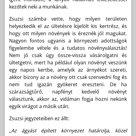
kezdtek neki a munkának.
Zsuzsi számba vette, hogy milyen területen
helyezkedik el az ültetésre kijelölt kis kertrész, és
hogy ott milyen növények is éreznék jól magukat.
Nagyon fontos ugyanis a környezeti adottságok
figyelembe vétele és a tudatos növényválasztás!
Nem jó csak úgy össze-vissza vásárolgatni és
ültetgetni, mert ha például olyan növényt veszünk
egy napos kertbe, amelyik az árnyékot szereti,
akkor bizony az a növény ott csak szenvedni fog és
nem tud igazán gyökeret ereszteni. De ha
szárazságtűrő, napfényt kedvelő növényt
választunk, akkor az, vidáman fogja hozni nekünk
egyik virágot a másik után.
Zsuzsi jegyzeteiben ez állt:
„Az ágyást épített környezet határolja, közel