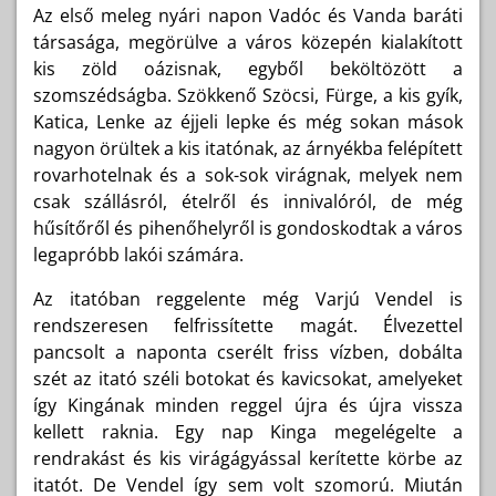
Az első meleg nyári napon Vadóc és Vanda baráti
társasága, megörülve a város közepén kialakított
kis zöld oázisnak, egyből beköltözött a
szomszédságba. Szökkenő Szöcsi, Fürge, a kis gyík,
Katica, Lenke az éjjeli lepke és még sokan mások
nagyon örültek a kis itatónak, az árnyékba felépített
rovarhotelnak és a sok-sok virágnak, melyek nem
csak szállásról, ételről és innivalóról, de még
hűsítőről és pihenőhelyről is gondoskodtak a város
legapróbb lakói számára.
Az itatóban reggelente még Varjú Vendel is
rendszeresen felfrissítette magát. Élvezettel
pancsolt a naponta cserélt friss vízben, dobálta
szét az itató széli botokat és kavicsokat, amelyeket
így Kingának minden reggel újra és újra vissza
kellett raknia. Egy nap Kinga megelégelte a
rendrakást és kis virágágyással kerítette körbe az
itatót. De Vendel így sem volt szomorú. Miután