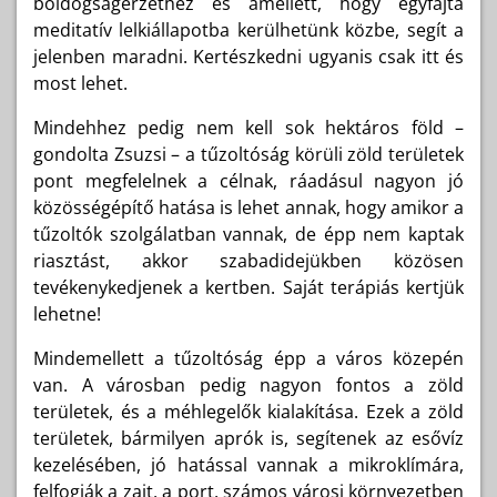
boldogságérzethez és amellett, hogy egyfajta
meditatív lelkiállapotba kerülhetünk közbe, segít a
jelenben maradni. Kertészkedni ugyanis csak itt és
most lehet.
Mindehhez pedig nem kell sok hektáros föld –
gondolta Zsuzsi – a tűzoltóság körüli zöld területek
pont megfelelnek a célnak, ráadásul nagyon jó
közösségépítő hatása is lehet annak, hogy amikor a
tűzoltók szolgálatban vannak, de épp nem kaptak
riasztást, akkor szabadidejükben közösen
tevékenykedjenek a kertben. Saját terápiás kertjük
lehetne!
Mindemellett a tűzoltóság épp a város közepén
van. A városban pedig nagyon fontos a zöld
területek, és a méhlegelők kialakítása. Ezek a zöld
területek, bármilyen aprók is, segítenek az esővíz
kezelésében, jó hatással vannak a mikroklímára,
felfogják a zajt, a port, számos városi környezetben