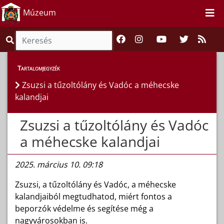
Múzeum
Múzeumpedagógia
>
Gyereksarok
Tartalomjegyzék
Zsuzsi a tűzoltólány és Vadóc a méhecske
kalandjai
Zsuzsi a tűzoltólány és Vadóc
a méhecske kalandjai
2025. március 10. 09:18
Zsuzsi, a tűzoltólány és Vadóc, a méhecske
kalandjaiból megtudhatod, miért fontos a
beporzók védelme és segítése még a
nagyvárosokban is.