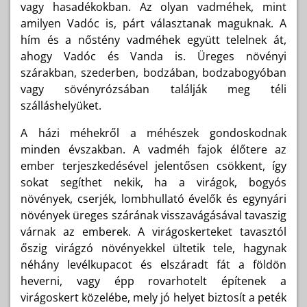
vagy hasadékokban. Az olyan vadméhek, mint
amilyen Vadóc is, párt választanak maguknak. A
hím és a nőstény vadméhek együtt telelnek át,
ahogy Vadóc és Vanda is. Üreges növényi
szárakban, szederben, bodzában, bodzabogyóban
vagy sövényrózsában találják meg téli
szálláshelyüket.
A házi méhekről a méhészek gondoskodnak
minden évszakban. A vadméh fajok élőtere az
ember terjeszkedésével jelentősen csökkent, így
sokat segíthet nekik, ha a virágok, bogyós
növények, cserjék, lombhullató évelők és egynyári
növények üreges szárának visszavágásával tavaszig
várnak az emberek. A virágoskerteket tavasztól
őszig virágzó növényekkel ültetik tele, hagynak
néhány levélkupacot és elszáradt fát a földön
heverni, vagy épp rovarhotelt építenek a
virágoskert közelébe, mely jó helyet biztosít a peték