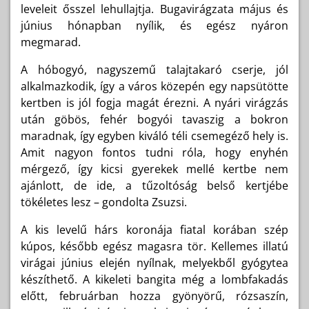
leveleit ősszel lehullajtja. Bugavirágzata május és
június hónapban nyílik, és egész nyáron
megmarad.
A hóbogyó, nagyszemű talajtakaró cserje, jól
alkalmazkodik, így a város közepén egy napsütötte
kertben is jól fogja magát érezni. A nyári virágzás
után göbös, fehér bogyói tavaszig a bokron
maradnak, így egyben kiváló téli csemegéző hely is.
Amit nagyon fontos tudni róla, hogy enyhén
mérgező, így kicsi gyerekek mellé kertbe nem
ajánlott, de ide, a tűzoltóság belső kertjébe
tökéletes lesz – gondolta Zsuzsi.
A kis levelű hárs koronája fiatal korában szép
kúpos, később egész magasra tör. Kellemes illatú
virágai június elején nyílnak, melyekből gyógytea
készíthető. A kikeleti bangita még a lombfakadás
előtt, februárban hozza gyönyörű, rózsaszín,