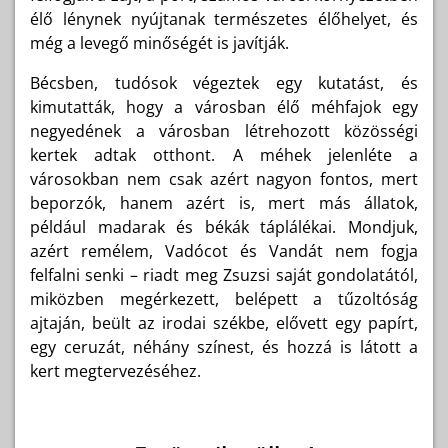
élő lénynek nyújtanak természetes élőhelyet, és
még a levegő minőségét is javítják.
Bécsben, tudósok végeztek egy kutatást, és
kimutatták, hogy a városban élő méhfajok egy
negyedének a városban létrehozott közösségi
kertek adtak otthont. A méhek jelenléte a
városokban nem csak azért nagyon fontos, mert
beporzók, hanem azért is, mert más állatok,
például madarak és békák táplálékai. Mondjuk,
azért remélem, Vadócot és Vandát nem fogja
felfalni senki – riadt meg Zsuzsi saját gondolatától,
miközben megérkezett, belépett a tűzoltóság
ajtaján, beült az irodai székbe, elővett egy papírt,
egy ceruzát, néhány színest, és hozzá is látott a
kert megtervezéséhez.