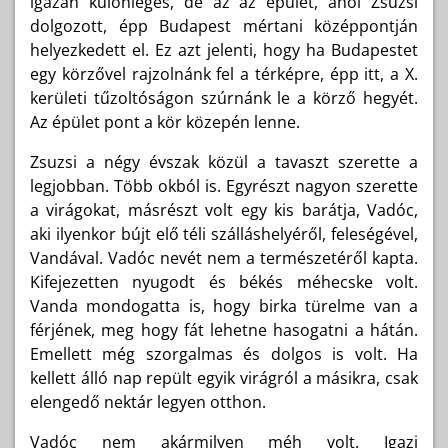
igazán különleges, de az az épület, ahol Zsuzsi
dolgozott, épp Budapest mértani középpontján
helyezkedett el. Ez azt jelenti, hogy ha Budapestet
egy körzővel rajzolnánk fel a térképre, épp itt, a X.
kerületi tűzoltóságon szúrnánk le a körző hegyét.
Az épület pont a kör közepén lenne.
Zsuzsi a négy évszak közül a tavaszt szerette a
legjobban. Több okból is. Egyrészt nagyon szerette
a virágokat, másrészt volt egy kis barátja, Vadóc,
aki ilyenkor bújt elő téli szálláshelyéről, feleségével,
Vandával. Vadóc nevét nem a természetéről kapta.
Kifejezetten nyugodt és békés méhecske volt.
Vanda mondogatta is, hogy birka türelme van a
férjének, meg hogy fát lehetne hasogatni a hátán.
Emellett még szorgalmas és dolgos is volt. Ha
kellett álló nap repült egyik virágról a másikra, csak
elengedő nektár legyen otthon.
Vadóc nem akármilyen méh volt. Igazi