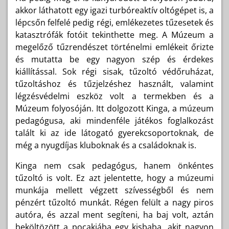
akkor láthatott egy igazi turbóreaktív oltógépet is, a
lépcsőn felfelé pedig régi, emlékezetes tűzesetek és
katasztrófák fotóit tekinthette meg. A Múzeum a
megelőző tűzrendészet történelmi emlékeit őrizte
és mutatta be egy nagyon szép és érdekes
kiállítással. Sok régi sisak, tűzoltó védőruházat,
tűzoltáshoz és tűzjelzéshez használt, valamint
légzésvédelmi eszköz volt a termekben és a
Múzeum folyosóján. Itt dolgozott Kinga, a múzeum
pedagógusa, aki mindenféle játékos foglalkozást
talált ki az ide látogató gyerekcsoportoknak, de
még a nyugdíjas kluboknak és a családoknak is.
Kinga nem csak pedagógus, hanem önkéntes
tűzoltó is volt. Ez azt jelentette, hogy a múzeumi
munkája mellett végzett szívességből és nem
pénzért tűzoltó munkát. Régen felült a nagy piros
autóra, és azzal ment segíteni, ha baj volt, aztán
beköltözött a pocakjába egy kisbaba, akit nagyon