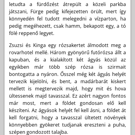
letudta a fürdőzést átrepült a közeli parkba
játszani, Fürge pedig kifejezetten örült, mert így
könnyedén fel tudott melegedni a vízparton, ha
pedig megéhezett, csak hamm, bekapott egy, a tó
fölé reppenő legyet.
Zsuzsi és Kinga egy rózsakertet álmodott meg a
rovarhotel mellé. Három gyönyörű futórózsa állt a
kapuban, és a kialakított két ágyás közül az
egyikben már több szép rózsa is szirmait
bontogatta a nyáron. Ősszel még két ágyás helyét
tervezik kijelölni, és bent, a madárbarát kiskert
mellett is megtervezik majd, hogy mit és hova
ültessenek majd tavasszal. Ez azért nagyon fontos
már most, mert a földet gondosan elő kell
készíteni. Az ágyások helyét fel kell ásni, a földet át
kell forgatni, hogy a tavasszal ültetett növények
könnyebben gyökeret tudjanak ereszteni a puha,
szépen gondozott talajba.