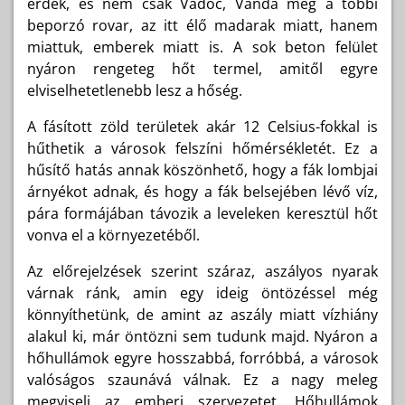
érdek, és nem csak Vadóc, Vanda meg a többi
beporzó rovar, az itt élő madarak miatt, hanem
miattuk, emberek miatt is. A sok beton felület
nyáron rengeteg hőt termel, amitől egyre
elviselhetetlenebb lesz a hőség.
A fásított zöld területek akár 12 Celsius-fokkal is
hűthetik a városok felszíni hőmérsékletét. Ez a
hűsítő hatás annak köszönhető, hogy a fák lombjai
árnyékot adnak, és hogy a fák belsejében lévő víz,
pára formájában távozik a leveleken keresztül hőt
vonva el a környezetéből.
Az előrejelzések szerint száraz, aszályos nyarak
várnak ránk, amin egy ideig öntözéssel még
könnyíthetünk, de amint az aszály miatt vízhiány
alakul ki, már öntözni sem tudunk majd. Nyáron a
hőhullámok egyre hosszabbá, forróbbá, a városok
valóságos szaunává válnak. Ez a nagy meleg
megviseli az emberi szervezetet. Hőhullámok