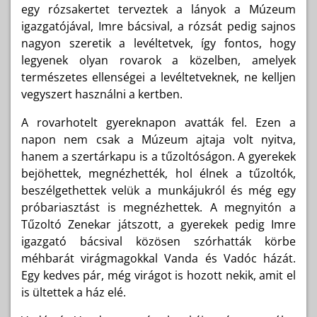
egy rózsakertet terveztek a lányok a Múzeum
igazgatójával, Imre bácsival, a rózsát pedig sajnos
nagyon szeretik a levéltetvek, így fontos, hogy
legyenek olyan rovarok a közelben, amelyek
természetes ellenségei a levéltetveknek, ne kelljen
vegyszert használni a kertben.
A rovarhotelt gyereknapon avatták fel. Ezen a
napon nem csak a Múzeum ajtaja volt nyitva,
hanem a szertárkapu is a tűzoltóságon. A gyerekek
bejöhettek, megnézhették, hol élnek a tűzoltók,
beszélgethettek velük a munkájukról és még egy
próbariasztást is megnézhettek. A megnyitón a
Tűzoltó Zenekar játszott, a gyerekek pedig Imre
igazgató bácsival közösen szórhatták körbe
méhbarát virágmagokkal Vanda és Vadóc házát.
Egy kedves pár, még virágot is hozott nekik, amit el
is ültettek a ház elé.