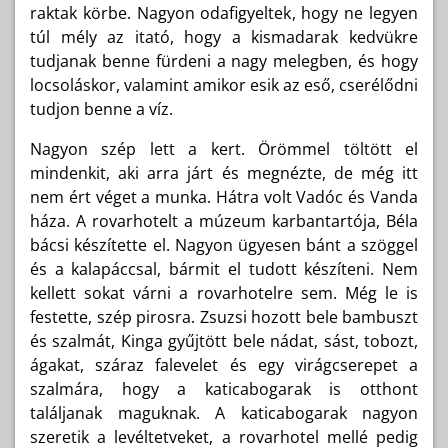
raktak körbe. Nagyon odafigyeltek, hogy ne legyen
túl mély az itató, hogy a kismadarak kedvükre
tudjanak benne fürdeni a nagy melegben, és hogy
locsoláskor, valamint amikor esik az eső, cserélődni
tudjon benne a víz.
Nagyon szép lett a kert. Örömmel töltött el
mindenkit, aki arra járt és megnézte, de még itt
nem ért véget a munka. Hátra volt Vadóc és Vanda
háza. A rovarhotelt a múzeum karbantartója, Béla
bácsi készítette el. Nagyon ügyesen bánt a szöggel
és a kalapáccsal, bármit el tudott készíteni. Nem
kellett sokat várni a rovarhotelre sem. Még le is
festette, szép pirosra. Zsuzsi hozott bele bambuszt
és szalmát, Kinga gyűjtött bele nádat, sást, tobozt,
ágakat, száraz falevelet és egy virágcserepet a
szalmára, hogy a katicabogarak is otthont
találjanak maguknak. A katicabogarak nagyon
szeretik a levéltetveket, a rovarhotel mellé pedig