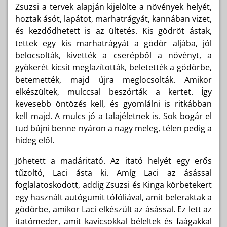
Zsuzsi a tervek alapján kijelölte a növények helyét,
hoztak ásót, lapátot, marhatrágyát, kannában vizet,
és kezdődhetett is az ültetés. Kis gödröt ástak,
tettek egy kis marhatrágyát a gödör aljába, jól
belocsolták, kivették a cserépből a növényt, a
gyökerét kicsit meglazították, beletették a gödörbe,
betemették, majd újra meglocsolták. Amikor
elkészültek, mulccsal beszórták a kertet. Így
kevesebb öntözés kell, és gyomlálni is ritkábban
kell majd. A mulcs jó a talajéletnek is. Sok bogár el
tud bújni benne nyáron a nagy meleg, télen pedig a
hideg elől.
Jöhetett a madáritató. Az itató helyét egy erős
tűzoltó, Laci ásta ki. Amíg Laci az ásással
foglalatoskodott, addig Zsuzsi és Kinga körbetekert
egy használt autógumit tófóliával, amit beleraktak a
gödörbe, amikor Laci elkészült az ásással. Ez lett az
itatómeder, amit kavicsokkal béleltek és faágakkal