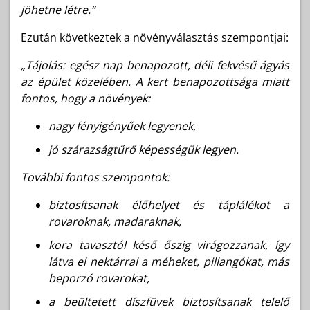
jöhetne létre.”
Ezután következtek a növényválasztás szempontjai:
„Tájolás: egész nap benapozott, déli fekvésű ágyás
az épület közelében. A kert benapozottsága miatt
fontos, hogy a növények:
nagy fényigényűek legyenek,
jó szárazságtűrő képességük legyen.
További fontos szempontok:
biztosítsanak élőhelyet és táplálékot a
rovaroknak, madaraknak,
kora tavasztól késő őszig virágozzanak, így
látva el nektárral a méheket, pillangókat, más
beporzó rovarokat,
a beültetett díszfüvek biztosítsanak telelő