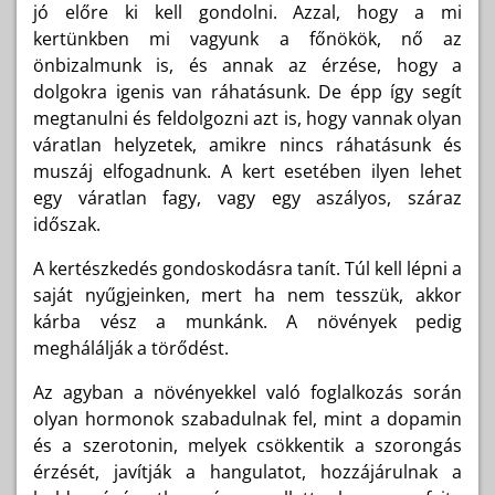
jó előre ki kell gondolni. Azzal, hogy a mi
kertünkben mi vagyunk a főnökök, nő az
önbizalmunk is, és annak az érzése, hogy a
dolgokra igenis van ráhatásunk. De épp így segít
megtanulni és feldolgozni azt is, hogy vannak olyan
váratlan helyzetek, amikre nincs ráhatásunk és
muszáj elfogadnunk. A kert esetében ilyen lehet
egy váratlan fagy, vagy egy aszályos, száraz
időszak.
A kertészkedés gondoskodásra tanít. Túl kell lépni a
saját nyűgjeinken, mert ha nem tesszük, akkor
kárba vész a munkánk. A növények pedig
meghálálják a törődést.
Az agyban a növényekkel való foglalkozás során
olyan hormonok szabadulnak fel, mint a dopamin
és a szerotonin, melyek csökkentik a szorongás
érzését, javítják a hangulatot, hozzájárulnak a