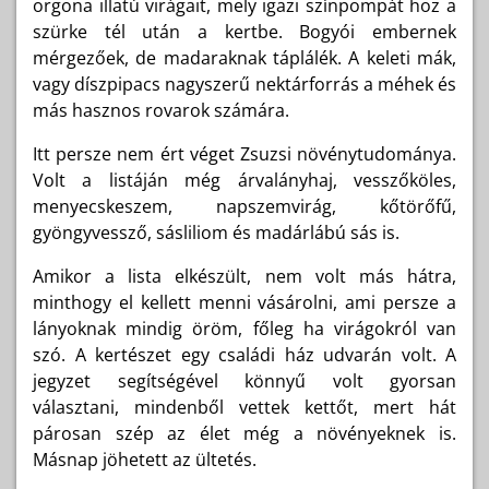
orgona illatú virágait, mely igazi színpompát hoz a
szürke tél után a kertbe. Bogyói embernek
mérgezőek, de madaraknak táplálék. A keleti mák,
vagy díszpipacs nagyszerű nektárforrás a méhek és
más hasznos rovarok számára.
Itt persze nem ért véget Zsuzsi növénytudománya.
Volt a listáján még árvalányhaj, vesszőköles,
menyecskeszem, napszemvirág, kőtörőfű,
gyöngyvessző, sásliliom és madárlábú sás is.
Amikor a lista elkészült, nem volt más hátra,
minthogy el kellett menni vásárolni, ami persze a
lányoknak mindig öröm, főleg ha virágokról van
szó. A kertészet egy családi ház udvarán volt. A
jegyzet segítségével könnyű volt gyorsan
választani, mindenből vettek kettőt, mert hát
párosan szép az élet még a növényeknek is.
Másnap jöhetett az ültetés.