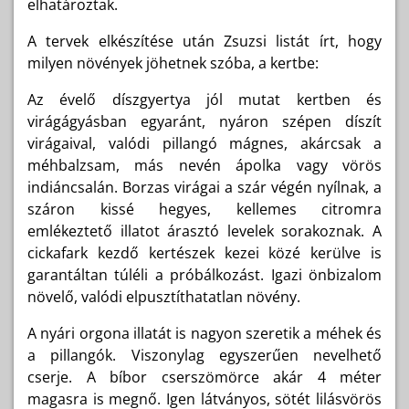
elhatároztak.
A tervek elkészítése után Zsuzsi listát írt, hogy
milyen növények jöhetnek szóba, a kertbe:
Az évelő díszgyertya jól mutat kertben és
virágágyásban egyaránt, nyáron szépen díszít
virágaival, valódi pillangó mágnes, akárcsak a
méhbalzsam, más nevén ápolka vagy vörös
indiáncsalán. Borzas virágai a szár végén nyílnak, a
száron kissé hegyes, kellemes citromra
emlékeztető illatot árasztó levelek sorakoznak. A
cickafark kezdő kertészek kezei közé kerülve is
garantáltan túléli a próbálkozást. Igazi önbizalom
növelő, valódi elpusztíthatatlan növény.
A nyári orgona illatát is nagyon szeretik a méhek és
a pillangók. Viszonylag egyszerűen nevelhető
cserje. A bíbor cserszömörce akár 4 méter
magasra is megnő. Igen látványos, sötét lilásvörös