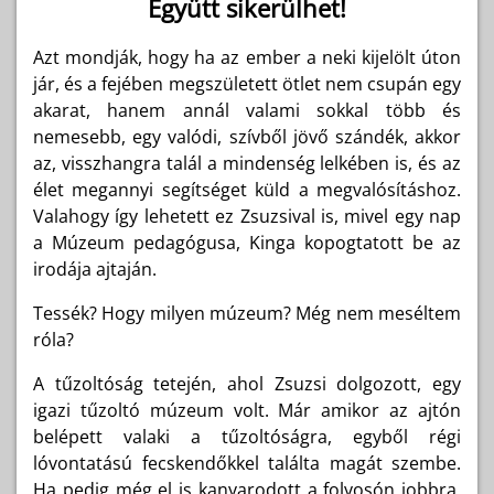
Együtt sikerülhet!
Azt mondják, hogy ha az ember a neki kijelölt úton
jár, és a fejében megszületett ötlet nem csupán egy
akarat, hanem annál valami sokkal több és
nemesebb, egy valódi, szívből jövő szándék, akkor
az, visszhangra talál a mindenség lelkében is, és az
élet megannyi segítséget küld a megvalósításhoz.
Valahogy így lehetett ez Zsuzsival is, mivel egy nap
a Múzeum pedagógusa, Kinga kopogtatott be az
irodája ajtaján.
Tessék? Hogy milyen múzeum? Még nem meséltem
róla?
A tűzoltóság tetején, ahol Zsuzsi dolgozott, egy
igazi tűzoltó múzeum volt. Már amikor az ajtón
belépett valaki a tűzoltóságra, egyből régi
lóvontatású fecskendőkkel találta magát szembe.
Ha pedig még el is kanyarodott a folyosón jobbra,