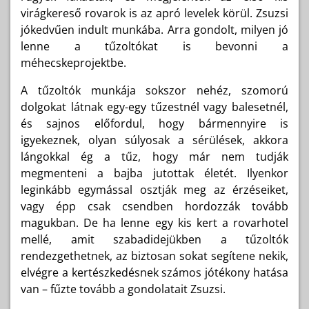
virágkereső rovarok is az apró levelek körül. Zsuzsi
jókedvűen indult munkába. Arra gondolt, milyen jó
lenne a tűzoltókat is bevonni a
méhecskeprojektbe.
A tűzoltók munkája sokszor nehéz, szomorú
dolgokat látnak egy-egy tűzestnél vagy balesetnél,
és sajnos előfordul, hogy bármennyire is
igyekeznek, olyan súlyosak a sérülések, akkora
lángokkal ég a tűz, hogy már nem tudják
megmenteni a bajba jutottak életét. Ilyenkor
leginkább egymással osztják meg az érzéseiket,
vagy épp csak csendben hordozzák tovább
magukban. De ha lenne egy kis kert a rovarhotel
mellé, amit szabadidejükben a tűzoltók
rendezgethetnek, az biztosan sokat segítene nekik,
elvégre a kertészkedésnek számos jótékony hatása
van – fűzte tovább a gondolatait Zsuzsi.