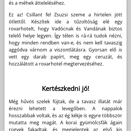
és a méhek átteleléséhez.
Ez az! Csillant fel Zsuzsi szeme a hirtelen jött
ötlettől. Készítek ide a tűzoltóság elé egy
rovarhotelt, hogy Vadócnak és Vandának biztos
telelő helye legyen. Így télen is rá-rá tudok nézni,
hogy minden rendben van-e, és nem kell tavaszig
aggódva várnom a viszontlátásra. Gyorsan elő is
vett egy darab papírt, meg egy ceruzát, és
hozzálátott a rovarhotel megtervezéséhez.
Kertészkedni jó!
Még hűvös szelek fújtak, de a tavasz illatát már
érezni lehetett a levegőben. A nappalok
hosszabbak voltak, és az ég kékje is egyre többször
mutatta meg magát. A korai gyümölcsfák ágain
rügyek fakadtak, és megjelentek az első kis