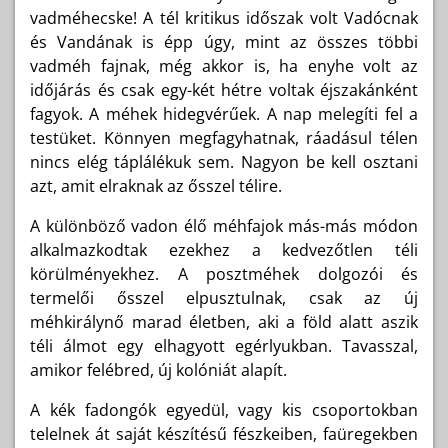
vadméhecske! A tél kritikus időszak volt Vadócnak
és Vandának is épp úgy, mint az összes többi
vadméh fajnak, még akkor is, ha enyhe volt az
időjárás és csak egy-két hétre voltak éjszakánként
fagyok. A méhek hidegvérűek. A nap melegíti fel a
testüket. Könnyen megfagyhatnak, ráadásul télen
nincs elég táplálékuk sem. Nagyon be kell osztani
azt, amit elraknak az ősszel télire.
A különböző vadon élő méhfajok más-más módon
alkalmazkodtak ezekhez a kedvezőtlen téli
körülményekhez. A posztméhek dolgozói és
termelői ősszel elpusztulnak, csak az új
méhkirálynő marad életben, aki a föld alatt aszik
téli álmot egy elhagyott egérlyukban. Tavasszal,
amikor felébred, új kolóniát alapít.
A kék fadongók egyedül, vagy kis csoportokban
telelnek át saját készítésű fészkeiben, faüregekben