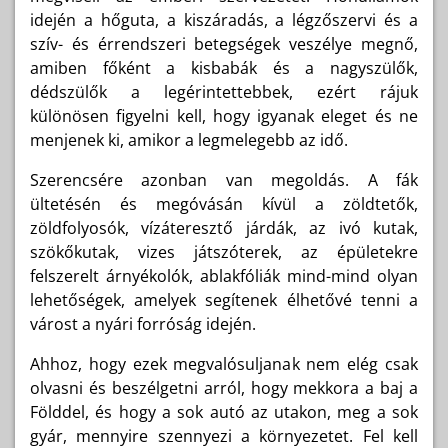
idején a hőguta, a kiszáradás, a légzőszervi és a
szív- és érrendszeri betegségek veszélye megnő,
amiben főként a kisbabák és a nagyszülők,
dédszülők a legérintettebbek, ezért rájuk
különösen figyelni kell, hogy igyanak eleget és ne
menjenek ki, amikor a legmelegebb az idő.
Szerencsére azonban van megoldás. A fák
ültetésén és megóvásán kívül a zöldtetők,
zöldfolyosók, vízáteresztő járdák, az ivó kutak,
szökőkutak, vizes játszóterek, az épületekre
felszerelt árnyékolók, ablakfóliák mind-mind olyan
lehetőségek, amelyek segítenek élhetővé tenni a
várost a nyári forróság idején.
Ahhoz, hogy ezek megvalósuljanak nem elég csak
olvasni és beszélgetni arról, hogy mekkora a baj a
Földdel, és hogy a sok autó az utakon, meg a sok
gyár, mennyire szennyezi a környezetet. Fel kell