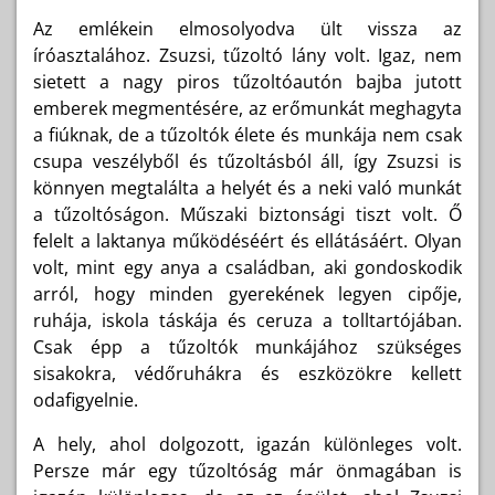
Az emlékein elmosolyodva ült vissza az
íróasztalához. Zsuzsi, tűzoltó lány volt. Igaz, nem
sietett a nagy piros tűzoltóautón bajba jutott
emberek megmentésére, az erőmunkát meghagyta
a fiúknak, de a tűzoltók élete és munkája nem csak
csupa veszélyből és tűzoltásból áll, így Zsuzsi is
könnyen megtalálta a helyét és a neki való munkát
a tűzoltóságon. Műszaki biztonsági tiszt volt. Ő
felelt a laktanya működéséért és ellátásáért. Olyan
volt, mint egy anya a családban, aki gondoskodik
arról, hogy minden gyerekének legyen cipője,
ruhája, iskola táskája és ceruza a tolltartójában.
Csak épp a tűzoltók munkájához szükséges
sisakokra, védőruhákra és eszközökre kellett
odafigyelnie.
A hely, ahol dolgozott, igazán különleges volt.
Persze már egy tűzoltóság már önmagában is