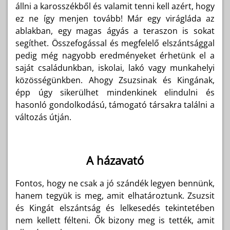
állni a karosszékből és valamit tenni kell azért, hogy
ez ne így menjen tovább! Már egy virágláda az
ablakban, egy magas ágyás a teraszon is sokat
segíthet. Összefogással és megfelelő elszántsággal
pedig még nagyobb eredményeket érhetünk el a
saját családunkban, iskolai, lakó vagy munkahelyi
közösségünkben. Ahogy Zsuzsinak és Kingának,
épp úgy sikerülhet mindenkinek elindulni és
hasonló gondolkodású, támogató társakra találni a
változás útján.
A házavató
Fontos, hogy ne csak a jó szándék legyen bennünk,
hanem tegyük is meg, amit elhatároztunk. Zsuzsit
és Kingát elszántság és lelkesedés tekintetében
nem kellett félteni. Ők bizony meg is tették, amit