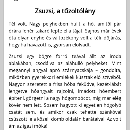
Zsuzsi, a tűzoltólány
Tél volt. Nagy pelyhekben hullt a hó, amitől pár
órára fehér takaró lepte el a tájat. Sajnos már évek
óta olyan enyhe és változékony volt a téli időjárás,
hogy ha havazott is, gyorsan elolvadt.
Zsuzsi egy bögre forró teával állt az iroda
ablakában, csodálva az aláhulló pelyheket. Mint
megannyi angyal apró szárnyacskája – gondolta,
miközben gyerekkori emlékek kúsztak elő szívéből.
Nagyon szeretett a friss hóba feküdve, kezét-lábát
lengetve hóangyalt rajzolni, imádott hóembert
építeni, görgetni a nagy hógombócot, míg már elég
kövér nem lett. Sosem hagyott ki egyetlen hógolyó
csatát sem, és amikor csak tehette szánkóval
csúszott le a közeli domb oldalán barátaival. Az volt
ám az igazi móka!