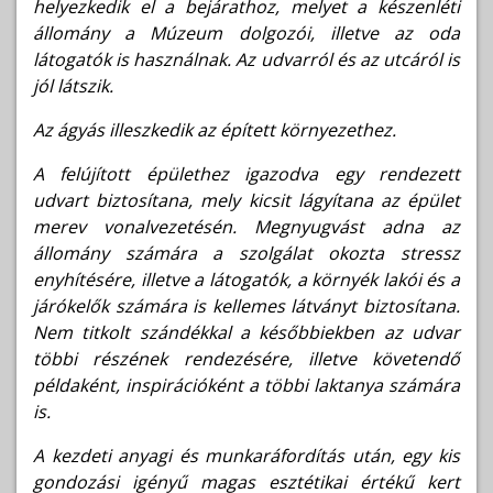
helyezkedik el a bejárathoz, melyet a készenléti
állomány a Múzeum dolgozói, illetve az oda
látogatók is használnak. Az udvarról és az utcáról is
jól látszik.
Az ágyás illeszkedik az épített környezethez.
A felújított épülethez igazodva egy rendezett
udvart biztosítana, mely kicsit lágyítana az épület
merev vonalvezetésén. Megnyugvást adna az
állomány számára a szolgálat okozta stressz
enyhítésére, illetve a látogatók, a környék lakói és a
járókelők számára is kellemes látványt biztosítana.
Nem titkolt szándékkal a későbbiekben az udvar
többi részének rendezésére, illetve követendő
példaként, inspirációként a többi laktanya számára
is.
A kezdeti anyagi és munkaráfordítás után, egy kis
gondozási igényű magas esztétikai értékű kert