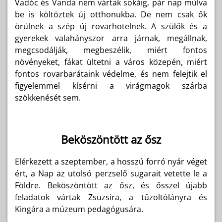
Vadóc és Vanda nem vártak sokáig, pár nap múlva
be is költöztek új otthonukba. De nem csak ők
örülnek a szép új rovarhotelnek. A szülők és a
gyerekek valahányszor arra járnak, megállnak,
megcsodálják, megbeszélik, miért fontos
növényeket, fákat ültetni a város közepén, miért
fontos rovarbarátaink védelme, és nem felejtik el
figyelemmel kísérni a virágmagok szárba
szökkenését sem.
Beköszöntött az ősz
Elérkezett a szeptember, a hosszú forró nyár véget
ért, a Nap az utolsó perzselő sugarait vetette le a
Földre. Beköszöntött az ősz, és ősszel újabb
feladatok vártak Zsuzsira, a tűzoltólányra és
Kingára a múzeum pedagógusára.