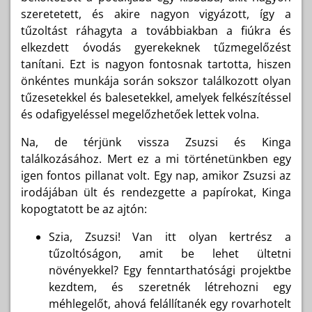
szeretetett, és akire nagyon vigyázott, így a
tűzoltást ráhagyta a továbbiakban a fiúkra és
elkezdett óvodás gyerekeknek tűzmegelőzést
tanítani. Ezt is nagyon fontosnak tartotta, hiszen
önkéntes munkája során sokszor találkozott olyan
tűzesetekkel és balesetekkel, amelyek felkészítéssel
és odafigyeléssel megelőzhetőek lettek volna.
Na, de térjünk vissza Zsuzsi és Kinga
találkozásához. Mert ez a mi történetünkben egy
igen fontos pillanat volt. Egy nap, amikor Zsuzsi az
irodájában ült és rendezgette a papírokat, Kinga
kopogtatott be az ajtón:
Szia, Zsuzsi! Van itt olyan kertrész a
tűzoltóságon, amit be lehet ültetni
növényekkel? Egy fenntarthatósági projektbe
kezdtem, és szeretnék létrehozni egy
méhlegelőt, ahová felállítanék egy rovarhotelt