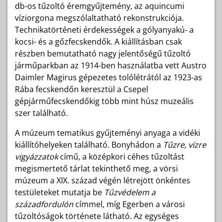
db-os tűzoltó éremgyűjtemény, az aquincumi
víziorgona megszólaltatható rekonstrukciója.
Technikatörténeti érdekességek a gólyanyakú- a
kocsi- és a gőzfecskendők. A kiállításban csak
részben bemutatható nagy jelentőségű tűzoltó
járműparkban az 1914-ben használatba vett Austro
Daimler Magirus gépezetes tolólétrától az 1923-as
Rába fecskendőn keresztül a Csepel
gépjárműfecskendőkig több mint húsz muzeális
szer található.
A múzeum tematikus gyűjteményi anyaga a vidéki
kiállítóhelyeken található. Bonyhádon a
Tűzre, vízre
vigyázzatok
című, a középkori céhes tűzoltást
megismertető tárlat tekinthető meg, a vörsi
múzeum a XIX. század végén létrejött önkéntes
testületeket mutatja be
Tűzvédelem a
századfordulón
címmel, míg Egerben a városi
tűzoltóságok története látható. Az egységes