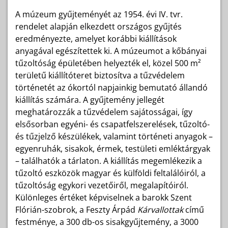
A múzeum gyűjteményét az 1954. évi IV. tvr.
rendelet alapján elkezdett országos gyűjtés
eredményezte, amelyet korábbi kiállítások
anyagával egészítettek ki. A múzeumot a kőbányai
tűzoltóság épületében helyezték el, közel 500 m²
területű kiállítóteret biztosítva a tűzvédelem
történetét az ókortól napjainkig bemutató állandó
kiállítás számára. A gyűjtemény jellegét
meghatározzák a tűzvédelem sajátosságai, így
elsősorban egyéni- és csapatfelszerelések, tűzoltó-
és tűzjelző készülékek, valamint történeti anyagok –
egyenruhák, sisakok, érmek, testületi emléktárgyak
– találhatók a tárlaton. A kiállítás megemlékezik a
tűzoltó eszközök magyar és külföldi feltalálóiról, a
tűzoltóság egykori vezetőiről, megalapítóiról.
Különleges értéket képviselnek a barokk Szent
Flórián-szobrok, a Feszty Árpád
Kárvallottak
című
festménye, a 300 db-os sisakgyűjtemény, a 3000