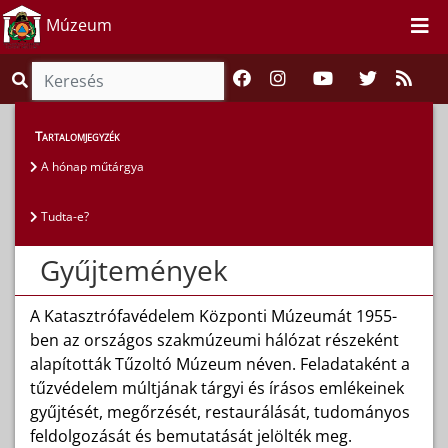
Múzeum
Magunkról
>
Gyűjtemények
Tartalomjegyzék
A hónap műtárgya
Tudta-e?
Gyűjtemények
A Katasztrófavédelem Központi Múzeumát 1955-
ben az országos szakmúzeumi hálózat részeként
alapították Tűzoltó Múzeum néven. Feladataként a
tűzvédelem múltjának tárgyi és írásos emlékeinek
gyűjtését, megőrzését, restaurálását, tudományos
feldolgozását és bemutatását jelölték meg.