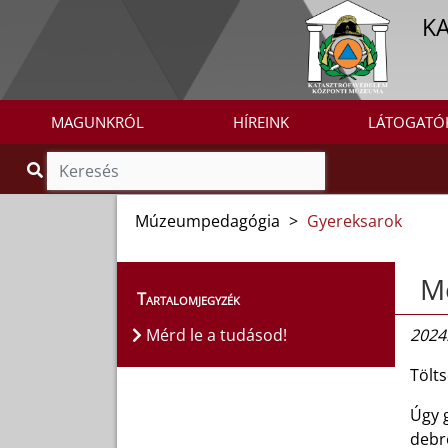
K
MAGUNKRÓL
HÍREINK
LÁTOGATÓ
Múzeumpedagógia
>
Gyereksarok
Mé
Tartalomjegyzék
Mérd le a tudásod!
2024.
Tölts
Úgy 
debre