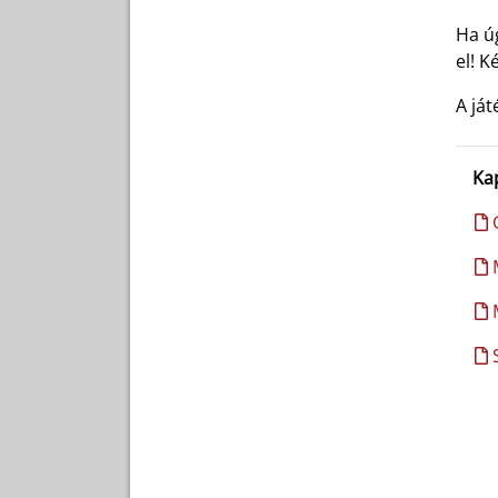
Ha ú
el! K
A ját
Ka
G
M
M
S