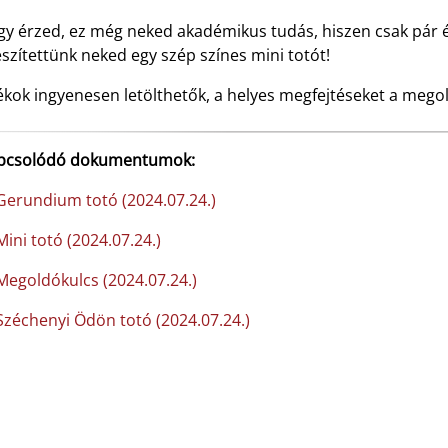
gy érzed, ez még neked akadémikus tudás, hiszen csak pár é
észítettünk neked egy szép színes mini totót!
ékok ingyenesen letölthetők, a helyes megfejtéseket a mego
pcsolódó dokumentumok:
erundium totó (2024.07.24.)
ini totó (2024.07.24.)
egoldókulcs (2024.07.24.)
zéchenyi Ödön totó (2024.07.24.)