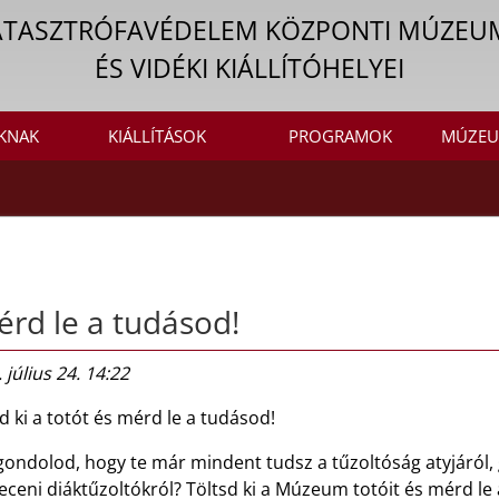
ATASZTRÓFAVÉDELEM KÖZPONTI MÚZEU
ÉS VIDÉKI KIÁLLÍTÓHELYEI
KNAK
KIÁLLÍTÁSOK
PROGRAMOK
MÚZEU
rd le a tudásod!
 július 24. 14:22
d ki a totót és mérd le a tudásod!
gondolod, hogy te már mindent tudsz a tűzoltóság atyjáról,
ceni diáktűzoltókról? Töltsd ki a Múzeum totóit és mérd le