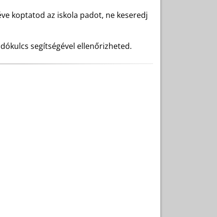
ve koptatod az iskola padot, ne keseredj
ldókulcs segítségével ellenőrizheted.