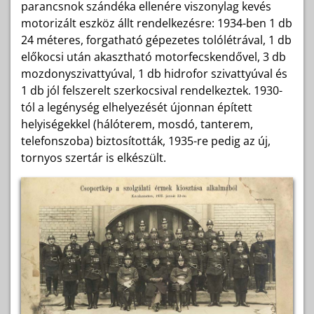
parancsnok szándéka ellenére viszonylag kevés
motorizált eszköz állt rendelkezésre: 1934-ben 1 db
24 méteres, forgatható gépezetes tolólétrával, 1 db
előkocsi után akasztható motorfecskendővel, 3 db
mozdonyszivattyúval, 1 db hidrofor szivattyúval és
1 db jól felszerelt szerkocsival rendelkeztek. 1930-
tól a legénység elhelyezését újonnan épített
helyiségekkel (hálóterem, mosdó, tanterem,
telefonszoba) biztosították, 1935-re pedig az új,
tornyos szertár is elkészült.