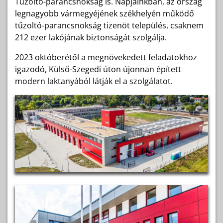
Tűzoltó-parancsnokság is. Napjainkban, az ország
legnagyobb vármegyéjének székhelyén működő
tűzoltó-parancsnokság tizenöt település, csaknem
212 ezer lakójának biztonságát szolgálja.
2023 októberétől a megnövekedett feladatokhoz
igazodó, Külső-Szegedi úton újonnan épített
modern laktanyából látják el a szolgálatot.