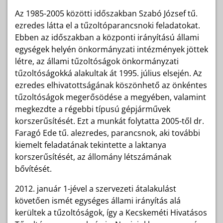
Az 1985-2005 közötti időszakban Szabó József tű.
ezredes látta el a tűzoltóparancsnoki feladatokat.
Ebben az időszakban a központi irányítású állami
egységek helyén önkormányzati intézmények jöttek
létre, az állami tűzoltóságok önkormányzati
tűzoltóságokká alakultak át 1995. július elsején. Az
ezredes elhivatottságának köszönhető az önkéntes
tűzoltóságok megerősödése a megyében, valamint
megkezdte a régebbi típusú gépjárművek
korszerűsítését. Ezt a munkát folytatta 2005-től dr.
Faragó Ede tű. alezredes, parancsnok, aki további
kiemelt feladatának tekintette a laktanya
korszerűsítését, az állomány létszámának
bővítését.
2012. január 1-jével a szervezeti átalakulást
követően ismét egységes állami irányítás alá
kerültek a tűzoltóságok, így a Kecskeméti Hivatásos