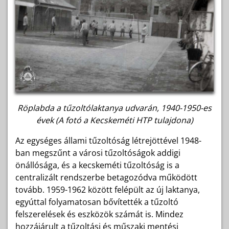
Röplabda a tűzoltólaktanya udvarán, 1940-1950-es
évek (A fotó a Kecskeméti HTP tulajdona)
Az egységes állami tűzoltóság létrejöttével 1948-
ban megszűnt a városi tűzoltóságok addigi
önállósága, és a kecskeméti tűzoltóság is a
centralizált rendszerbe betagozódva működött
tovább. 1959-1962 között felépült az új laktanya,
egyúttal folyamatosan bővítették a tűzoltó
felszerelések és eszközök számát is. Mindez
hozzájárult a tűzoltási és műszaki mentési