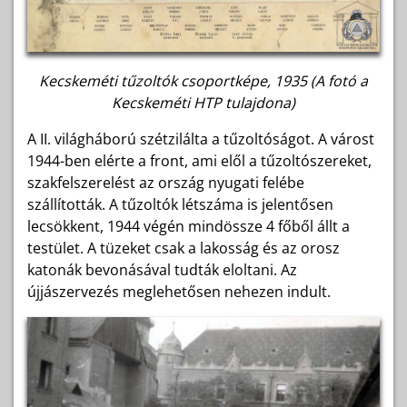
Kecskeméti tűzoltók csoportképe, 1935 (A fotó a
Kecskeméti HTP tulajdona)
A II. világháború szétzilálta a tűzoltóságot. A várost
1944-ben elérte a front, ami elől a tűzoltószereket,
szakfelszerelést az ország nyugati felébe
szállították. A tűzoltók létszáma is jelentősen
lecsökkent, 1944 végén mindössze 4 főből állt a
testület. A tüzeket csak a lakosság és az orosz
katonák bevonásával tudták eloltani. Az
újjászervezés meglehetősen nehezen indult.