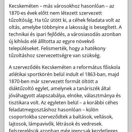
Kecskeméten – más városokhoz hasonlóan – az
1870-es évek előtt nem létezett szervezett
tűzoltóság. Ha tűz ütött ki, a céhek feladata volt az
oltás, amelybe többnyire a lakosság is besegített. A
technikai és ipari fejlődés, a városiasodás azonban
új kihívás elé állította az egyre növekvő
településeket. Felismerték, hogy a hatékony
tűzoltáshoz szervezettségre van szükség.
A szerveződés Kecskeméten a református főiskola
atlétikai sportkörén belül indult el 1863-ban, majd
1870-ben már szervezett formát öltött a
diáktűzoltó egylet, amelynek a tanáriszék által
jóváhagyott alapszabálya, elnöke, választmánya és
tisztikara volt. Az egyleten belül – a korábbi céhes
feladatmegosztáshoz hasonlóan – külön
csoportokba szerveződtek a baltások, vellások,
lajtosok, lámpavivők, létrások és vedresek.
Felszerelésük azonban még igencsak kezdetleges