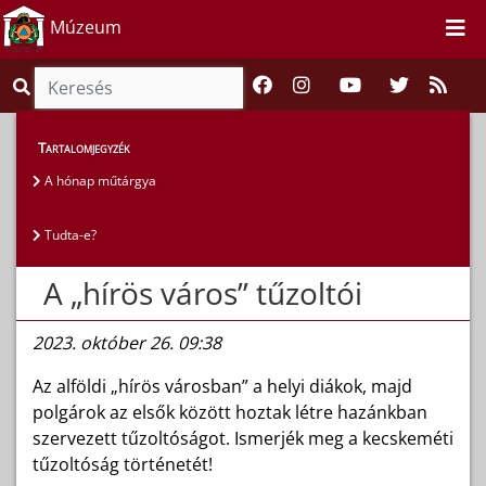
Múzeum
Magunkról
>
Gyűjtemények
>
Tudta-e?
Tartalomjegyzék
A hónap műtárgya
Tudta-e?
A „hírös város” tűzoltói
2023. október 26. 09:38
Az alföldi „hírös városban” a helyi diákok, majd
polgárok az elsők között hoztak létre hazánkban
szervezett tűzoltóságot. Ismerjék meg a kecskeméti
tűzoltóság történetét!