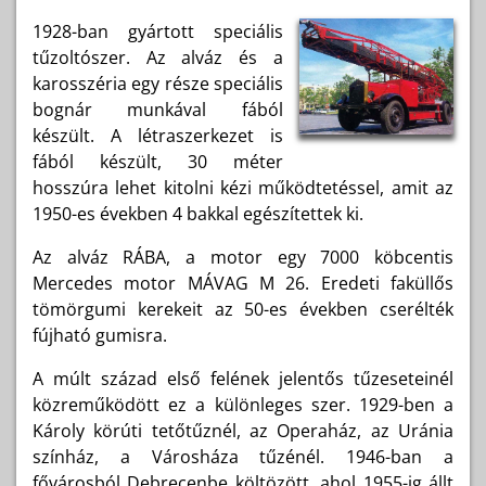
1928-ban gyártott speciális
tűzoltószer. Az alváz és a
karosszéria egy része speciális
bognár munkával fából
készült. A létraszerkezet is
fából készült, 30 méter
hosszúra lehet kitolni kézi működtetéssel, amit az
1950-es években 4 bakkal egészítettek ki.
Az alváz RÁBA, a motor egy 7000 köbcentis
Mercedes motor MÁVAG M 26. Eredeti faküllős
tömörgumi kerekeit az 50-es években cserélték
fújható gumisra.
A múlt század első felének jelentős tűzeseteinél
közreműködött ez a különleges szer. 1929-ben a
Károly körúti tetőtűznél, az Operaház, az Uránia
színház, a Városháza tűzénél. 1946-ban a
fővárosból Debrecenbe költözött, ahol 1955-ig állt