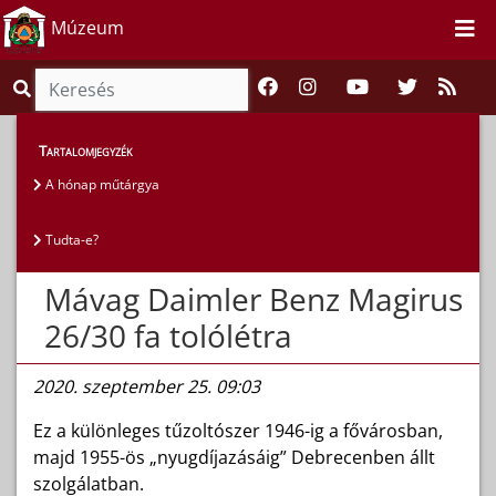
Múzeum
Magunkról
>
Gyűjtemények
>
Tartalomjegyzék
A hónap műtárgya
A hónap műtárgya
Tudta-e?
Mávag Daimler Benz Magirus
26/30 fa tolólétra
2020. szeptember 25. 09:03
Ez a különleges tűzoltószer 1946-ig a fővárosban,
majd 1955-ös „nyugdíjazásáig” Debrecenben állt
szolgálatban.