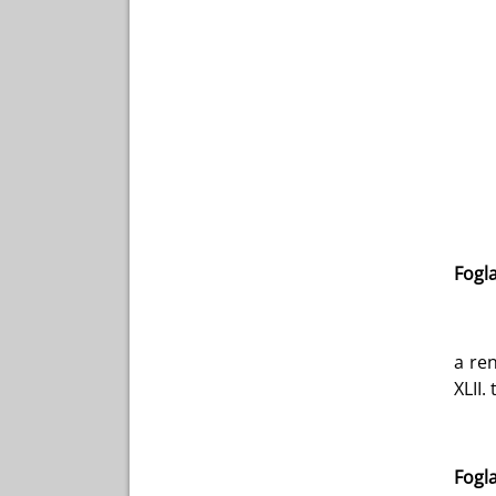
Fogl
a ren
XLII.
Fogla