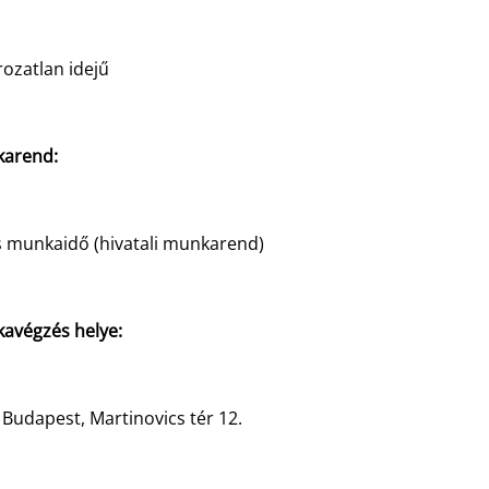
ozatlan idejű
arend:
es munkaidő (hivatali munkarend)
avégzés helye:
Budapest, Martinovics tér 12.