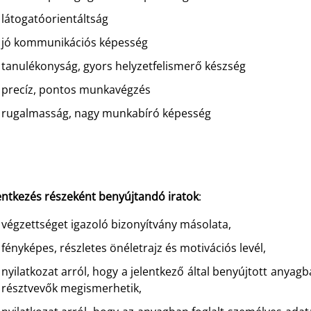
látogatóorientáltság
jó kommunikációs képesség
tanulékonyság, gyors helyzetfelismerő készség
precíz, pontos munkavégzés
rugalmasság, nagy munkabíró képesség
lentkezés részeként benyújtandó iratok
:
végzettséget igazoló bizonyítvány másolata,
fényképes, részletes önéletrajz és motivációs levél,
nyilatkozat arról, hogy a jelentkező által benyújtott anyagb
résztvevők megismerhetik,