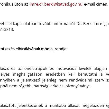
tronikus úton az
imre.dr.berki@katved.gov.hu
e-mail címen.
vétellel kapcsolatban további információt Dr. Berki Imre ig
51-3813.
entkezés elbírálásának módja, rendje:
lőszűrés az önéletrajzok és motivációs levelek alapján t
élyes meghallgatáson eredetben kell bemutatni a vég
nnyiben a jelentkező jelenleg nem rendvédelmi szerv 
pnál nem régebbi hatósági erkölcsi bizonyítványt.
választott jelentkezőnek a munkába állását megelőzően eg