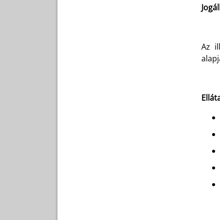
Jogál
Az i
alapj
Ellát