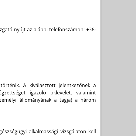
azgató nyújt az alábbi telefonszámon: +36-
örténik. A kiválasztott jelentkezőnek a
zettséget igazoló oklevelet, valamint
személyi állományának a tagja) a három
észségügyi alkalmassági vizsgálaton kell