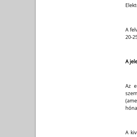
Elek
A fel
20-2
A jel
Az e
szem
(ame
hóna
A ki