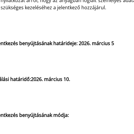
nyilatkozat arról, hogy az anyagban foglalt személyes adata
szükséges kezeléséhez a jelentkező hozzájárul.
entkezés benyújtásának határideje: 2026. március 5
álási határidő:2026. március 10.
lentkezés benyújtásának módja: