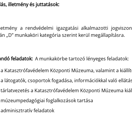
lás, illetmény és juttatások:
lletmény a rendvédelmi igazgatási alkalmazotti jogviszo
án „D” munkaköri kategória szerint kerül megállapításra.
andó feladatok:
A munkakörbe tartozó lényeges feladatok:
a Katasztrófavédelem Központi Múzeuma, valamint a kiállít
a látogatók, csoportok fogadása, információkkal való ellátá
tárlatvezetés a Katasztrófavédelem Központi Múzeuma kiáll
múzeumpedagógiai foglalkozások tartása
adminisztratív feladatok