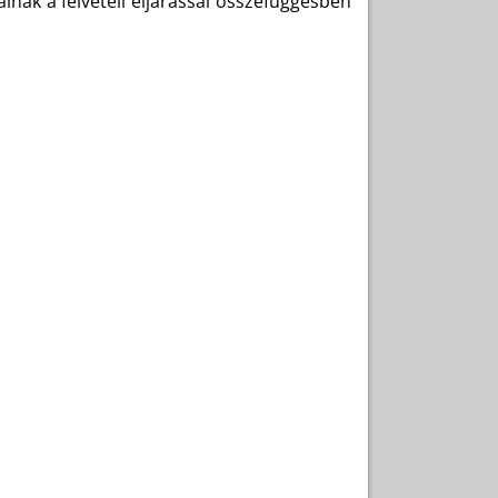
inak a felvételi eljárással összefüggésben