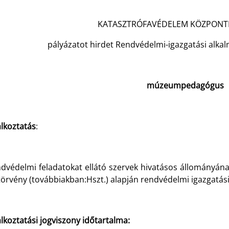
KATASZTRÓFAVÉDELEM KÖZPONT
pályázatot hirdet Rendvédelmi-igazgatási alkal
múzeumpedagógus
alkoztatás
:
dvédelmi feladatokat ellátó szervek hivatásos állományának
 törvény (továbbiakban:Hszt.) alapján rendvédelmi igazgatás
lkoztatási jogviszony időtartalma: