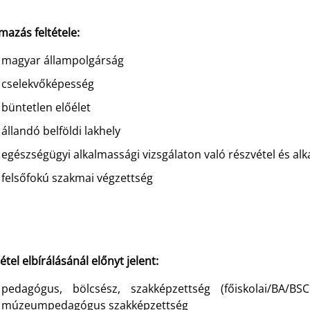
mazás feltétele:
magyar állampolgárság
cselekvőképesség
büntetlen előélet
állandó belföldi lakhely
egészségügyi alkalmassági vizsgálaton való részvétel és al
felsőfokú szakmai végzettség
tétel elbírálásánál előnyt jelent:
pedagógus, bölcsész, szakképzettség (főiskolai/BA/
múzeumpedagógus szakképzettség