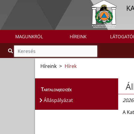
K
MAGUNKRÓL
HÍREINK
LÁTOGATÓ
Híreink
>
Hírek
Ál
Tartalomjegyzék
Álláspályázat
2026.
A Ka