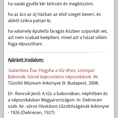
ha valaki gyufát kér kölcsön és megköszöni,
ha az ács az új házban az első szeget beveri, és
abból szikra pattan ki,
ha valamely épületfa faragás közben sziporkát vet,
azt nem szabad beépíteni, mivel azt a házat villám
fogja elpusztítani.
Ajánlott irodalom:
Galambos Éva: Hogyha a tűz éhes, szomjas!
Babonák, tűzzel kapcsolatos népszokások.
In:
Tűzoltó Múzeum évkönyve IX. Budapest, 2008.
Dr. Roncsik Jenő: A tűz a babonában, néphitben és
a népszokásban Magyarországon. In: Debrecen
szab. kir. város Hivatásos tűzoltóságának évkönyve
- 1926 (Debrecen, 1927)