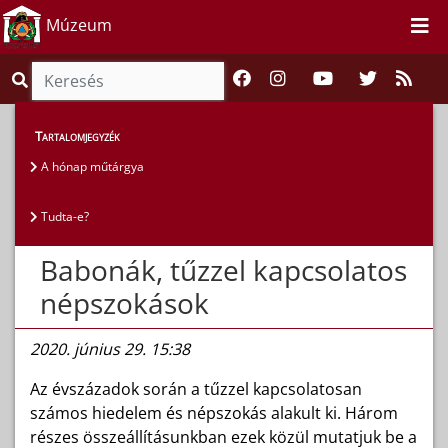
Múzeum
Magunkról
>
Gyűjtemények
>
Tudta-e?
Tartalomjegyzék
A hónap műtárgya
Tudta-e?
Babonák, tűzzel kapcsolatos
népszokások
2020. június 29. 15:38
Az évszázadok során a tűzzel kapcsolatosan
számos hiedelem és népszokás alakult ki. Három
részes összeállításunkban ezek közül mutatjuk be a