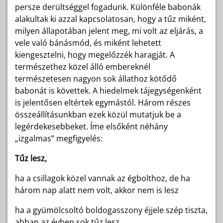
persze derültséggel fogadunk. Különféle babonák
alakultak ki azzal kapcsolatosan, hogy a tűz miként,
milyen állapotában jelent meg, mi volt az eljárás, a
vele való bánásmód, és miként lehetett
kiengesztelni, hogy megelőzzék haragját. A
természethez közel álló embereknél
természetesen nagyon sok állathoz kötődő
babonát is követtek. A hiedelmek tájegységenként
is jelentősen eltértek egymástól. Három részes
összeállításunkban ezek közül mutatjuk be a
legérdekesebbeket. Íme elsőként néhány
„izgalmas” megfigyelés:
Tűz lesz,
ha a csillagok közel vannak az égbolthoz, de ha
három nap alatt nem volt, akkor nem is lesz
ha a gyümölcsoltó boldogasszony éjjele szép tiszta,
abban az évben sok tűz lesz