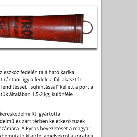
z eszköz fedelén található karika
 rántani, így a fedele a fali akasztón
endítéssel, „suhintással” kellett a port a
ük általában 1,5-2 kg, különféle
kereskedelmi Rt. gyártotta
delmű és zárt térben keletkező tüzek
 számára. A Pyros bevezetését a magyar
kbemutató kísérte, amelyekről a korabeli