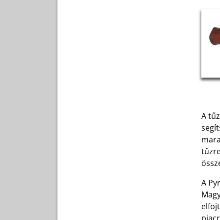
A tűz
segít
marad
tűzre
össze
A Pyr
Magy
elfo
piacr