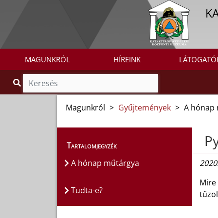
K
MAGUNKRÓL
HÍREINK
LÁTOGATÓ
Magunkról
>
Gyűjtemények
>
A hónap 
Py
Tartalomjegyzék
A hónap műtárgya
2020.
Mire 
Tudta-e?
tűzol