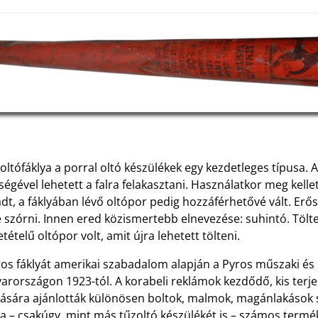
oltófáklya a porral oltó készülékek egy kezdetleges típusa. A
ségével lehetett a falra felakasztani. Használatkor meg kellett
t, a fáklyában lévő oltópor pedig hozzáférhetővé vált. Erős l
 szórni. Innen ered közismertebb elnevezése: suhintó. Töltet
tételű oltópor volt, amit újra lehetett tölteni.
os fáklyát amerikai szabadalom alapján a Pyros műszaki és 
arországon 1923-tól. A korabeli reklámok kezdődő, kis terje
jtására ajánlották különösen boltok, malmok, magánlakások
a – csakúgy, mint más tűzoltó készülékét is – számos termé