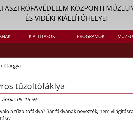
ATASZTRÓFAVÉDELEM KÖZPONTI MÚZEU
ÉS VIDÉKI KIÁLLÍTÓHELYEI
KNAK
KIÁLLÍTÁSOK
PROGRAMOK
MÚZEU
műtárgya
ros tűzoltófáklya
 április 06. 15:59
való a tűzoltófáklya? Bár fáklyának nevezték, nem világítás
tásra.