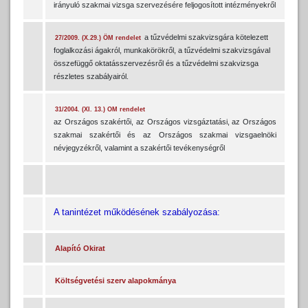
irányuló szakmai vizsga szervezésére feljogosított intézményekről
a tűzvédelmi szakvizsgára kötelezett
27/2009. (X.29.) ÖM rendelet
foglalkozási ágakról, munkakörökről, a tűzvédelmi szakvizsgával
összefüggő oktatásszervezésről és a tűzvédelmi szakvizsga
részletes szabályairól.
31/2004. (XI. 13.) OM rendelet
az Országos szakértői, az Országos vizsgáztatási, az Országos
szakmai szakértői és az Országos szakmai vizsgaelnöki
névjegyzékről, valamint a szakértői tevékenységről
A tanintézet működésének szabályozása:
Alapító Okirat
Költségvetési szerv alapokmánya