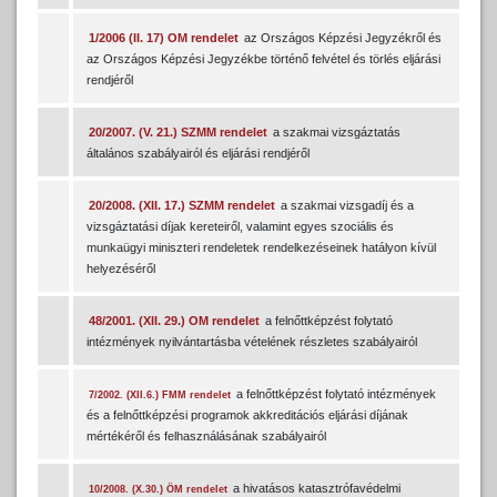
1/2006 (II. 17) OM rendelet
az Országos Képzési Jegyzékről és
az Országos Képzési Jegyzékbe történő felvétel és törlés eljárási
rendjéről
20/2007. (V. 21.) SZMM rendelet
a szakmai vizsgáztatás
általános szabályairól és eljárási rendjéről
20/2008. (XII. 17.) SZMM rendelet
a szakmai vizsgadíj és a
vizsgáztatási díjak kereteiről, valamint egyes szociális és
munkaügyi miniszteri rendeletek rendelkezéseinek hatályon kívül
helyezéséről
48/2001. (XII. 29.) OM rendelet
a felnőttképzést folytató
intézmények nyilvántartásba vételének részletes szabályairól
a felnőttképzést folytató intézmények
7/2002. (XII.6.) FMM rendelet
és a felnőttképzési programok akkreditációs eljárási díjának
mértékéről és felhasználásának szabályairól
a hivatásos katasztrófavédelmi
10/2008. (X.30.) ÖM rendelet