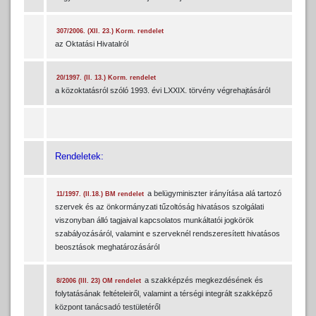
307/2006. (XII. 23.) Korm. rendelet
az Oktatási Hivatalról
20/1997. (II. 13.) Korm. rendelet
a közoktatásról szóló 1993. évi LXXIX. törvény végrehajtásáról
Rendeletek:
a belügyminiszter irányítása alá tartozó
11/1997. (II.18.) BM rendelet
szervek és az önkormányzati tűzoltóság hivatásos szolgálati
viszonyban álló tagjaival kapcsolatos munkáltatói jogkörök
szabályozásáról, valamint e szerveknél rendszeresített hivatásos
beosztások meghatározásáról
a szakképzés megkezdésének és
8/2006 (III. 23) OM rendelet
folytatásának feltételeiről, valamint a térségi integrált szakképző
központ tanácsadó testületéről