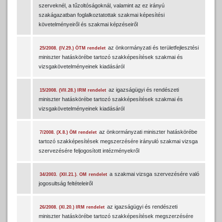
szerveknél, a tűzoltóságoknál, valamint az ez irányú
szakágazatban foglalkoztatottak szakmai képesítési
követelményeiről és szakmai képzéseiről
az önkormányzati és területfejlesztési
25/2008. (IV.29.) ÖTM rendelet
miniszter hatáskörébe tartozó szakképesítések szakmai és
vizsgakövetelményeinek kiadásáról
az igazságügyi és rendészeti
15/2008. (VII.28.) IRM rendelet
miniszter hatáskörébe tartozó szakképesítések szakmai és
vizsgakövetelményeinek kiadásáról
az önkormányzati miniszter hatáskörébe
7/2008. (X.8.) ÖM rendelet
tartozó szakképesítések megszerzésére irányuló szakmai vizsga
szervezésére feljogosított intézményekről
a szakmai vizsga szervezésére való
34/2003. (XII.21.). OM rendelet
jogosultság feltételeiről
az igazságügyi és rendészeti
26/2008. (XI.20.) IRM rendelet
miniszter hatáskörébe tartozó szakképesítések megszerzésére