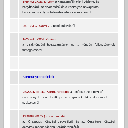
a katasztrófák elleni védekezés
1999. évi LXXIV. törvény
irányításáról, szervezetéről és a veszélyes anyagokkal
kapcsolatos súlyos balesetek elleni védekezésről
a felnőttképzésről
2001. évi CI. törvény
2003. évi LXXXVI. törvény
a szakképzési hozzájárulásról és a képzés fejlesztésének
támogatásáról
Kormányrendeletek:
22/2004. (II. 16.) Korm. rendelet
a felnőttképzést folytató
intézmények és a felnőttképzési programok akkreditációjának
szabályairól
133/2010. (IV. 22.) Korm. rendelet
az Országos Képzési Jegyzékről és az Országos Képzési
Jegyzék módosításának eljárásrendjéről