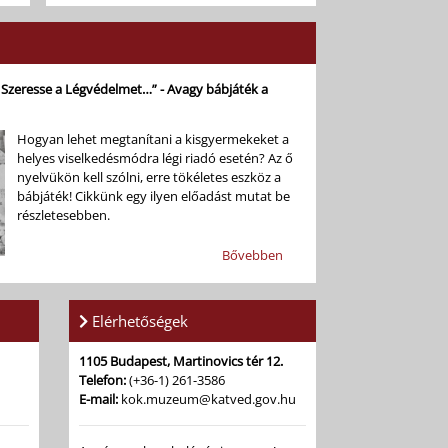
 Szeresse a Légvédelmet…” - Avagy bábjáték a
Hogyan lehet megtanítani a kisgyermekeket a
helyes viselkedésmódra légi riadó esetén? Az ő
nyelvükön kell szólni, erre tökéletes eszköz a
bábjáték! Cikkünk egy ilyen előadást mutat be
részletesebben.
Bővebben
Elérhetőségek
1105 Budapest, Martinovics tér 12.
Telefon:
(+36-1) 261-3586
E-mail:
kok.muzeum@katved.gov.hu