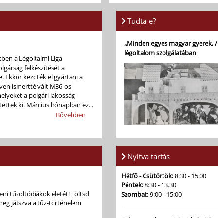
...
Tudta-e?
,,Minden egyes magyar gyerek, /
légoltalom szolgálatában
kben a Légoltalmi Liga
lgárság felkészítését a
. Ekkor kezdték el gyártani a
ven ismertté vált M36-os
elyeket a polgári lakosság
rcius hónapban ezt
atjuk be részletesebben!
Bővebben
Nyitva tartás
Hétfő - Csütörtök:
8:30 - 15:00
Péntek:
8:30 - 13.30
ni tűzoltódiákok életét! Töltsd
Szombat:
9:00 - 15:00
meg játszva a tűz-történelem