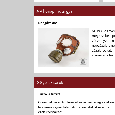
A hónap műtárgya
Népgázálarc
Az 1930-as éve
megkezdte a po
vészhelyzetekre
népgázálarc né
gázálarcokat, m
számára fejlesztettek ki. Má
az eszközt mut
Gyerek sarok
Tűzzel a tüzet!
Olvasd el Ferkó történetét és ismerd meg a debrece
le a mese végén található társasjátékot és ismerd 
ezen korszakát!